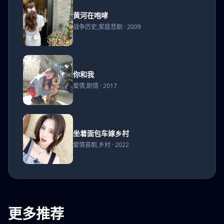
黄河
黄河在咆哮
在咆
战争历史,家庭悲剧 · 2009
哮
你和
你和我
我
爱情,剧情 · 2017
坐着
坐着面包车嫁乡村
面包
爱情喜剧,乡村 · 2022
车嫁
乡村
更多推荐