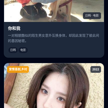
日韩 · 电影
你和我
一对相貌酷似的陌生男女意外互换身体，却因此发现了彼此间
的基因秘密。
日韩
电影
爱情喜剧,乡村
2022
坐着面包车嫁乡村