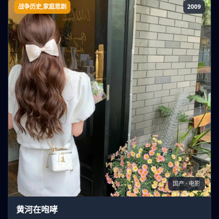
战争历史,家庭悲剧
2009
黄河在咆哮
国产 · 电影
黄河在咆哮