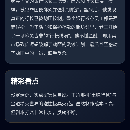
老实巴交的银行保安王德贵，因为和行长长得一模一
样，被犯罪团伙绑架并强制“顶包”。醒来后，他发现
真正的行长已被劫匪控制，整个银行核心员工都是歹
徒假扮。为了活命和保护存款的街坊邻里，老王开始
了一场啼笑皆非的“行长扮演”。他不懂金融，却用菜
市场砍价逻辑破解了劫匪的洗钱计划，最后甚至感动
了劫匪中的一员，联手反杀。
精彩看点
设定清奇，笑点密集且自然。主角那种“土味智慧”与
金融精英世界的碰撞极具火花。虽然制作成本不高，
但剧本打磨非常扎实，反转不断。