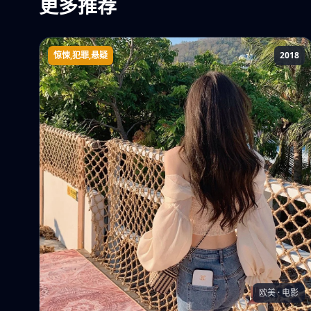
更多推荐
惊悚,犯罪,悬疑
2018
黑暗城市-清扫魔
欧美 · 电影