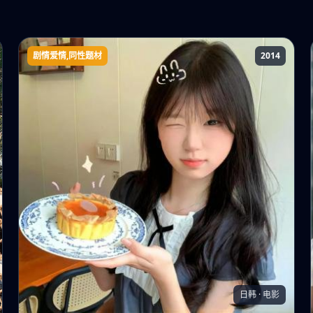
剧情爱情,同性题材
2014
男朋友
日韩 · 电影