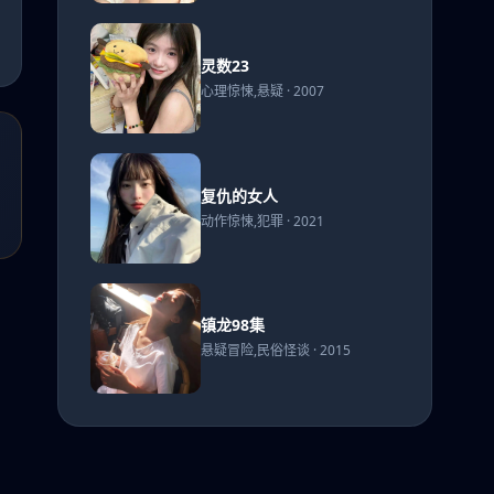
影)
灵数
灵数23
23
心理惊悚,悬疑 · 2007
复仇
复仇的女人
的女
动作惊悚,犯罪 · 2021
人
镇龙
镇龙98集
98集
悬疑冒险,民俗怪谈 · 2015