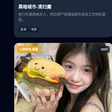
黑暗城市-清扫魔
他只在暴雨夜杀人，然后把尸体摆成城市清洁工扫地的姿
势。
欧美
电影
心理惊悚,悬疑
2007
灵数23