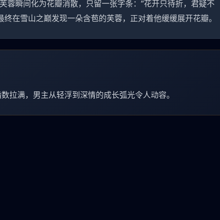
，芙蓉瞬间化为花瓣消散，只留一张字条：“花开只待折，君疑不
最终在雪山之巅发现一朵含苞的芙蓉，正对着他缓缓展开花瓣。
指数拉满，男主从轻浮到深情的成长弧光令人动容。