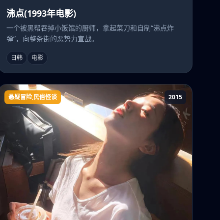
沸点(1993年电影)
一个被黑帮吞掉小饭馆的厨师，拿起菜刀和自制“沸点炸
弹”，向整条街的恶势力宣战。
日韩
电影
悬疑冒险,民俗怪谈
2015
镇龙98集