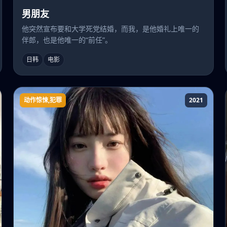
男朋友
他突然宣布要和大学死党结婚，而我，是他婚礼上唯一的
伴郎，也是他唯一的“前任”。
日韩
电影
动作惊悚,犯罪
2021
复仇的女人