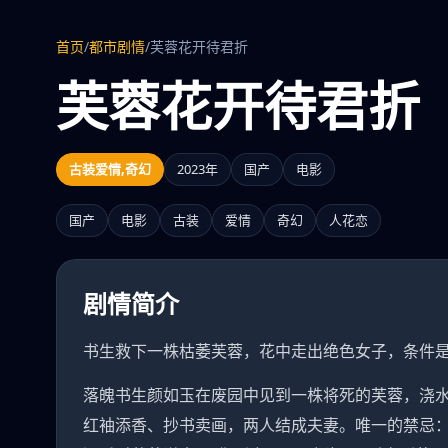
首页
/
都市剧情
/
芙蓉花开待君折
芙蓉花开待君折
古装爱情,奇幻
2023年
国产
电影
国产
电影
古装
爱情
奇幻
人花恋
剧情简介
书生救下一株枯萎芙蓉，花中走出绝色女子，条件
落魄书生颜如玉在废园中见到一株将死的芙蓉，浇水
红袖添香、抄书卖画，两人结成夫妻。唯一的禁忌