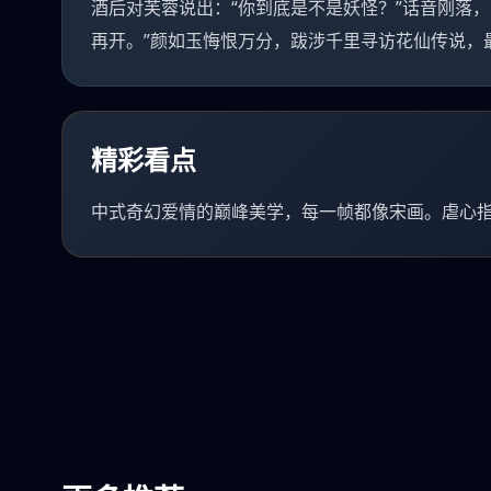
酒后对芙蓉说出：“你到底是不是妖怪？”话音刚落
再开。”颜如玉悔恨万分，跋涉千里寻访花仙传说，
精彩看点
中式奇幻爱情的巅峰美学，每一帧都像宋画。虐心