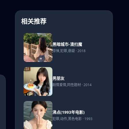
相关推荐
黑暗
黑暗城市-清扫魔
城市-
惊悚,犯罪,悬疑 · 2018
清扫
魔
男朋
男朋友
友
剧情爱情,同性题材 · 2014
沸点
沸点(1993年电影)
(1993
犯罪,动作,黑色电影 · 1993
年电