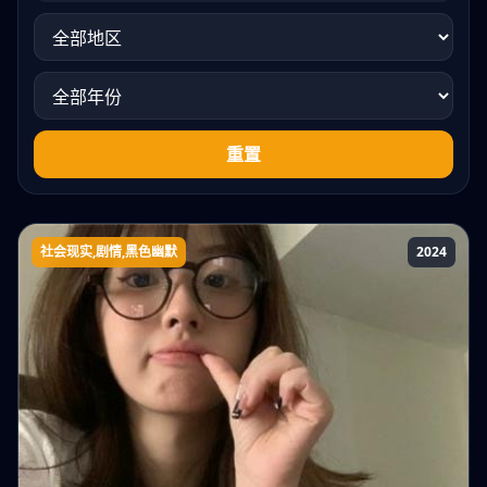
重置
社会现实,剧情,黑色幽默
2024
300页iPhone帐单