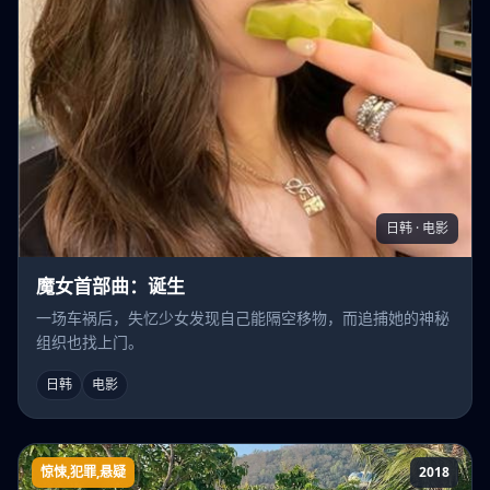
日韩 · 电影
魔女首部曲：诞生
一场车祸后，失忆少女发现自己能隔空移物，而追捕她的神秘
组织也找上门。
日韩
电影
惊悚,犯罪,悬疑
2018
黑暗城市-清扫魔