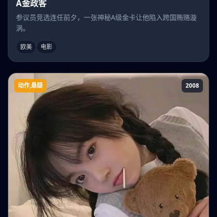
A金政客
参议员竞选连任前夕，一张神秘A级金卡让他陷入跨国贿赂漩
涡。
欧美
电影
动作,悬疑
2008
总统特务