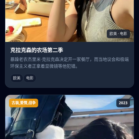
欧美 · 电影
克拉克森的农场第二季
暴躁老农杰里米·克拉克森决定开一家餐厅，而当地议会和极端
环保主义者正拿着显微镜等他犯错。
欧美
电影
古装,爱情,战争
2023
不及将军送我情