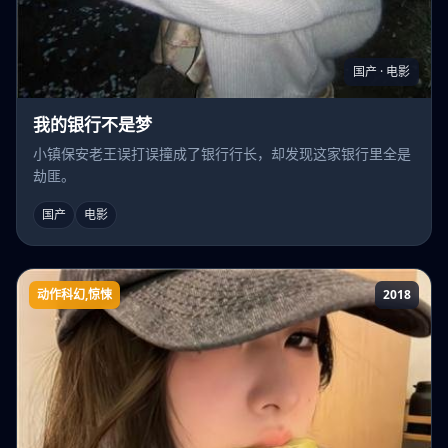
国产 · 电影
我的银行不是梦
小镇保安老王误打误撞成了银行行长，却发现这家银行里全是
劫匪。
国产
电影
动作科幻,惊悚
2018
魔女首部曲：诞生