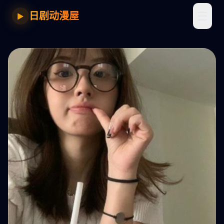
☰
日剧动漫屋
▶
影院佳片