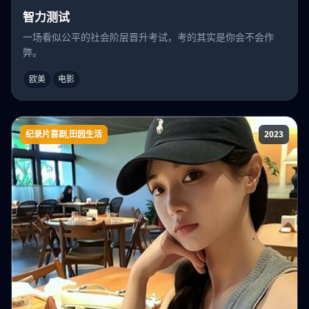
智力测试
一场看似公平的社会阶层晋升考试，考的其实是你会不会作
弊。
欧美
电影
纪录片喜剧,田园生活
2023
克拉克森的农场第二季