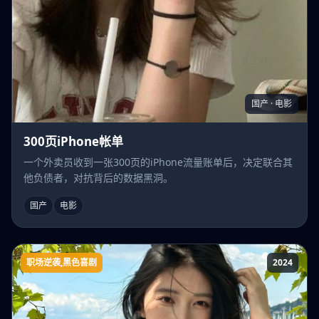
国产 · 电影
300页iPhone帐单
一个外卖员收到一张300页的iPhone流量账单后，决定联合其
他负债者，对抗背后的数据黑洞。
国产
电影
职场逆袭,黑色喜剧
2024
遥遥领先短剧版