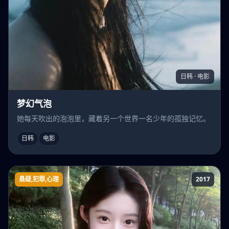
日韩 · 电影
梦幻气泡
她每天吹出的泡泡里，藏着另一个世界一名少年的孤独记忆。
日韩
电影
悬疑,犯罪,心理
2017
心理学家成海朔的挑战2：家人为何消失？操
控人心的疯子