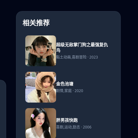
相关推荐
超级无敌掌门狗之最强复仇
超级
鸟
无敌
黏土动画,喜剧冒险 · 2023
掌门
狗之
最强
复仇
金色
金色池塘
鸟
池塘
剧情,家庭 · 2020
胖男
胖男孩快跑
孩快
喜剧,运动,励志 · 2006
跑