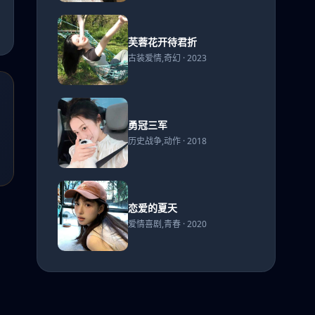
芙蓉
芙蓉花开待君折
花开
古装爱情,奇幻 · 2023
待君
折
勇冠
勇冠三军
三军
历史战争,动作 · 2018
恋爱
恋爱的夏天
的夏
爱情喜剧,青春 · 2020
天