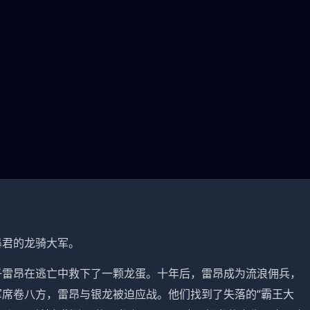
暴君的龙骑大军。
子雷昂在逃亡中救下了一颗龙蛋。十年后，雷昂成为流浪佣兵，
席卷八方，雷昂与银龙被迫应战。他们找到了失落的“霸王大