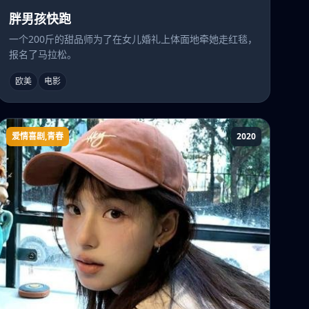
胖男孩快跑
一个200斤的甜品师为了在女儿婚礼上体面地牵她走红毯，
报名了马拉松。
欧美
电影
爱情喜剧,青春
2020
恋爱的夏天