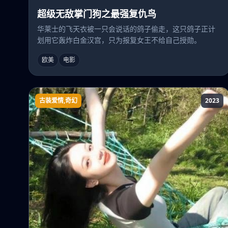
超级无敌掌门狗之最强复仇鸟
华莱士的飞天衣被一只会说话的鸽子偷走，这只鸽子正计
划用它轰炸白金汉宫，只为报复女王不给自己授勋。
欧美
电影
古装爱情,奇幻
2023
芙蓉花开待君折