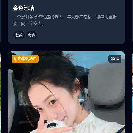
金色池塘
一个患阿尔茨海默症的老人，每天都在忘记，却每天重新
爱上同一个女人。
欧美
电影
历史战争,动作
2018
勇冠三军