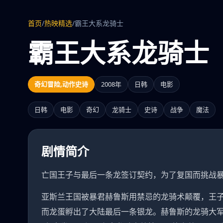
首页
/
热映精选
/
霸王大系龙骑士
霸王大系龙骑士
奇幻冒险,动作史诗
2008年
日韩
电影
日韩
电影
奇幻
龙骑士
史诗
战争
魔法
剧情简介
亡国王子与最后一条龙签订契约，为了复国而挑战
亚斯兰王国被暴君赫鲁斯用禁忌的龙骑术颠覆，王
而龙蛋孵出了大陆最后一条银龙。赫鲁斯的龙骑大军