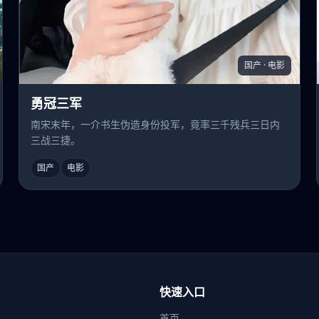
国产 · 电影
勇冠三军
南宋末年，一介书生伪造身份投军，竟率三千残兵三日内
三战三捷。
国产
电影
快速入口
首页