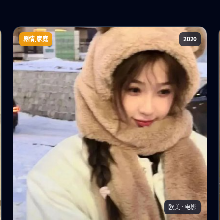
剧情,家庭
2020
金色池塘
欧美 · 电影