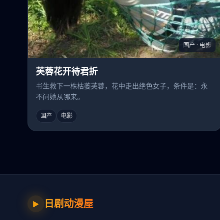
国产 · 电影
芙蓉花开待君折
书生救下一株枯萎芙蓉，花中走出绝色女子，条件是：永
不问她从哪来。
国产
电影
日剧动漫屋
▶