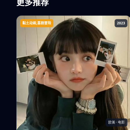
更多推荐
黏土动画,喜剧冒险
2023
超级无敌掌门狗之最强复仇鸟
欧美 · 电影