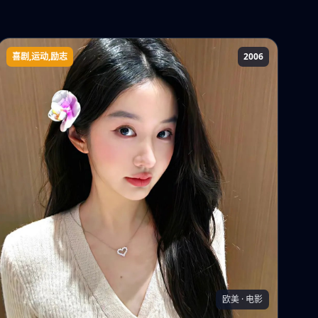
喜剧,运动,励志
2006
胖男孩快跑
欧美 · 电影