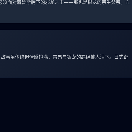
必须面对赫鲁斯胯下的邪龙之王——那也是银龙的亲生父亲。血
。故事虽传统但情感饱满，雷昂与银龙的羁绊催人泪下。日式奇