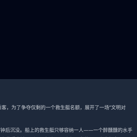
乘客，为了争夺仅剩的一个救生艇名额，展开了一场“文明对
0分钟后沉没。船上的救生艇只够容纳一人——一个醉醺醺的水手