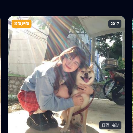
爱情,剧情
2017
你和我
日韩 · 电影