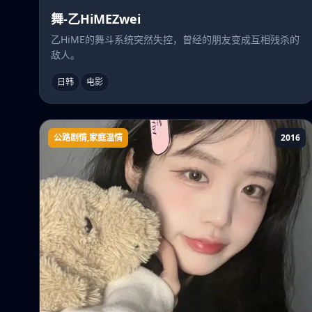
舞-乙HiMEZwei
乙HiME的舞斗系统突然失控，曾经的朋友变成互相残杀的
敌人。
日韩
电影
公路剧情,家庭温情
2016
回家路上