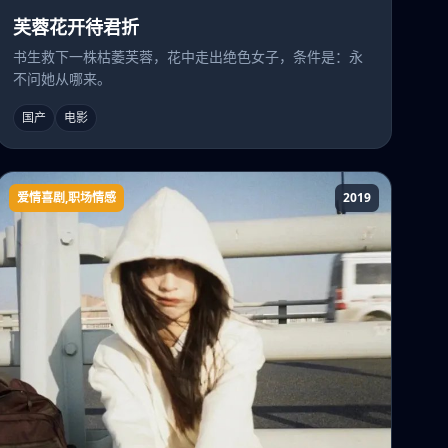
芙蓉花开待君折
书生救下一株枯萎芙蓉，花中走出绝色女子，条件是：永
不问她从哪来。
国产
电影
爱情喜剧,职场情感
2019
大叔之爱