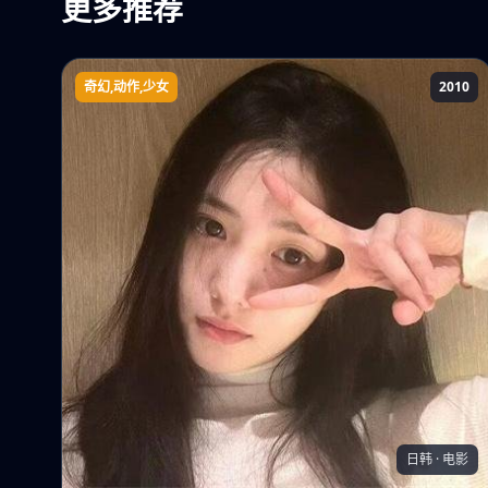
更多推荐
奇幻,动作,少女
2010
舞-乙HiMEZwei
日韩 · 电影