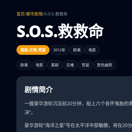
首页
/
都市剧情
/
S.O.S.救救命
S.O.S.救救命
喜剧,灾难,荒诞
2012年
欧美
电影
欧美
电影
喜剧
灾难
荒诞
黑色幽默
剧情简介
一艘豪华游轮沉没前20分钟，船上六个各怀鬼胎的
决”。
豪华游轮“海洋之星”号在太平洋中部触礁，将在2