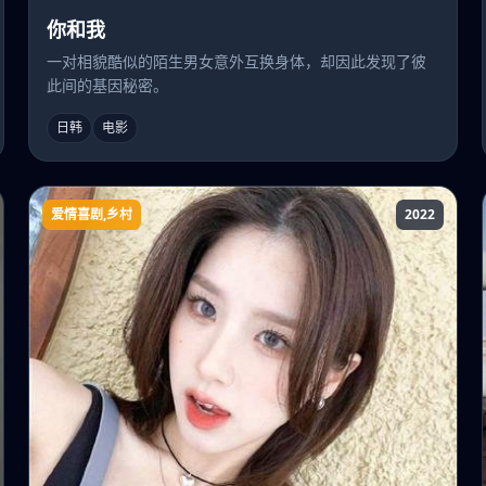
你和我
一对相貌酷似的陌生男女意外互换身体，却因此发现了彼
此间的基因秘密。
日韩
电影
爱情喜剧,乡村
2022
坐着面包车嫁乡村