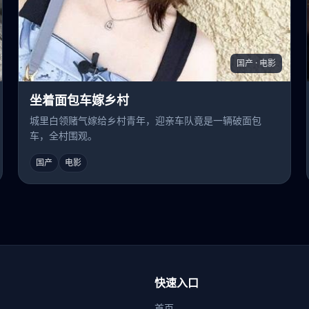
国产 · 电影
坐着面包车嫁乡村
城里白领赌气嫁给乡村青年，迎亲车队竟是一辆破面包
车，全村围观。
国产
电影
快速入口
首页