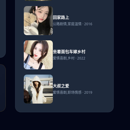
折
回家
回家路上
路上
公路剧情,家庭温情 · 2016
坐着
坐着面包车嫁乡村
面包
爱情喜剧,乡村 · 2022
车嫁
乡村
大叔
大叔之爱
之爱
爱情喜剧,职场情感 · 2019