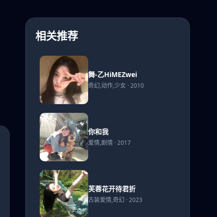
相关推荐
舞-乙
舞-乙HiMEZwei
HiMEZwei
奇幻,动作,少女 · 2010
你和
你和我
我
爱情,剧情 · 2017
芙蓉
芙蓉花开待君折
花开
古装爱情,奇幻 · 2023
待君