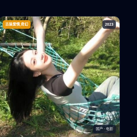
古装爱情,奇幻
2023
芙蓉花开待君折
国产 · 电影