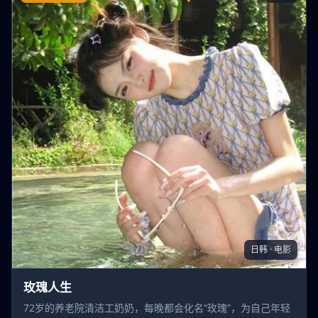
日韩 · 电影
玫瑰人生
72岁的养老院清洁工奶奶，每晚都会化名“玫瑰”，为自己年轻