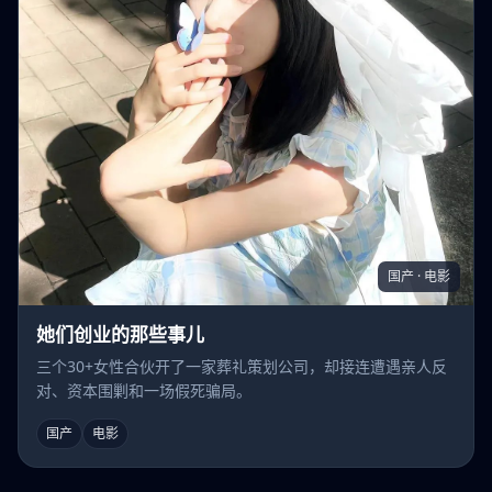
国产 · 电影
她们创业的那些事儿
三个30+女性合伙开了一家葬礼策划公司，却接连遭遇亲人反
对、资本围剿和一场假死骗局。
国产
电影