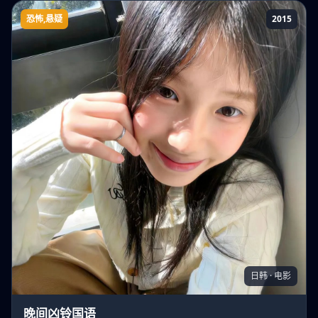
恐怖,悬疑
2015
晚间凶铃国语
日韩 · 电影
晚间凶铃国语