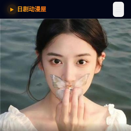
☰
日剧动漫屋
▶