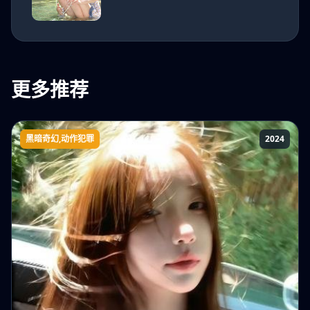
更多推荐
黑暗奇幻,动作犯罪
2024
新恶魔岛