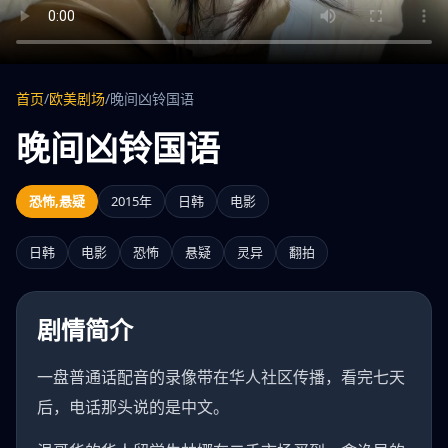
首页
/
欧美剧场
/
晚间凶铃国语
晚间凶铃国语
恐怖,悬疑
2015年
日韩
电影
日韩
电影
恐怖
悬疑
灵异
翻拍
剧情简介
一盘普通话配音的录像带在华人社区传播，看完七天
后，电话那头说的是中文。