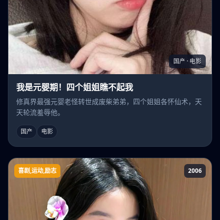
国产 · 电影
我是元婴期！四个姐姐瞧不起我
修真界最强元婴老怪转世成废柴弟弟，四个姐姐各怀仙术，天
天轮流羞辱他。
国产
电影
喜剧,运动,励志
2006
胖男孩快跑