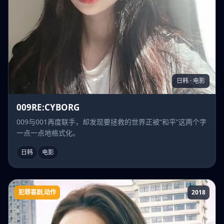
日韩 · 电影
009RE:CYBORG
009与001再度联手，却发现要拯救的世界正被“和平”这两个字
一点一点地格式化。
日韩
电影
犯罪喜剧,动作
2018
难兄难弟2018