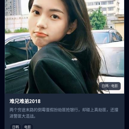
日韩 · 电影
难兄难弟2018
两个穷途末路的倒霉蛋假扮劫匪抢银行，却碰上真劫匪，还撞
进警匪大混战。
日韩
电影