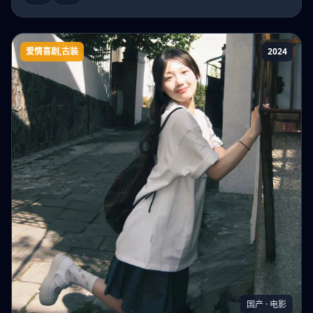
爱情喜剧,古装
2024
情敌原来是夫人
国产 · 电影