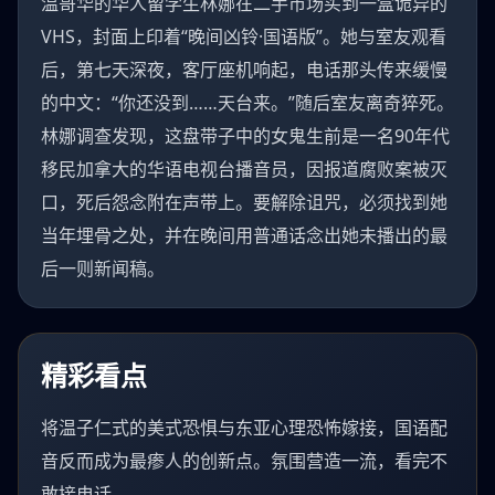
温哥华的华人留学生林娜在二手市场买到一盒诡异的
VHS，封面上印着“晚间凶铃·国语版”。她与室友观看
后，第七天深夜，客厅座机响起，电话那头传来缓慢
的中文：“你还没到……天台来。”随后室友离奇猝死。
林娜调查发现，这盘带子中的女鬼生前是一名90年代
移民加拿大的华语电视台播音员，因报道腐败案被灭
口，死后怨念附在声带上。要解除诅咒，必须找到她
当年埋骨之处，并在晚间用普通话念出她未播出的最
后一则新闻稿。
精彩看点
将温子仁式的美式恐惧与东亚心理恐怖嫁接，国语配
音反而成为最瘆人的创新点。氛围营造一流，看完不
敢接电话。