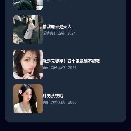
2018
情敌
情敌原来是夫人
原来
爱情喜剧,古装 · 2024
是夫
人
我是
我是元婴期！四个姐姐瞧不起我
元婴
奇幻,喜剧,动作 · 2025
期！
四个
姐姐
瞧不
胖男
胖男孩快跑
起我
孩快
喜剧,运动,励志 · 2006
跑