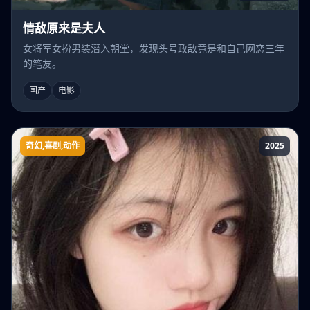
情敌原来是夫人
女将军女扮男装潜入朝堂，发现头号政敌竟是和自己网恋三年
的笔友。
国产
电影
奇幻,喜剧,动作
2025
我是元婴期！四个姐姐瞧不起我