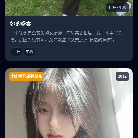
日韩 · 电影
她的盛宴
一个味觉完全丧失的女厨师，在母亲去世后，靠一本手写食
谱，试图为患有阿尔茨海默症的父亲还原“记忆的味道”。
日韩
电影
科幻动作,赛博朋克
2012
009RE:CYBORG