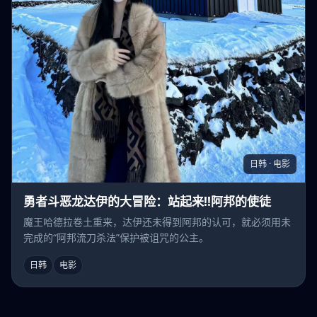
日韩 · 电影
勇者斗恶龙达伊的大冒险：站起来!!阿邦的使徒
魔王哈德拉卷土重来，达伊还未得到阿邦的认可，就必须用未
完成的“阿邦流刀杀法”保护被诅咒的公主。
日韩
电影