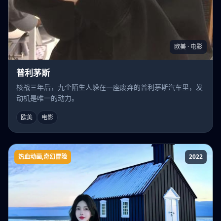
欧美 · 电影
普利茅斯
核战三年后，九个陌生人躲在一座废弃的普利茅斯汽车里，发
动机是唯一的动力。
欧美
电影
热血动画,奇幻冒险
2022
勇者斗恶龙达伊的大冒险：站起来!!阿邦的使
徒