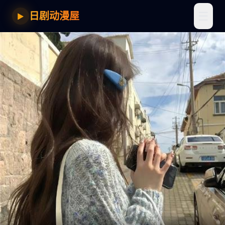
☰
日剧动漫屋
▶