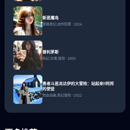
忆
新恶
新恶魔岛
魔岛
黑暗奇幻,动作犯罪 · 2024
普利
普利茅斯
茅斯
科幻,灾难,冒险 · 2005
勇者斗恶龙达伊的大冒险：站起来!!阿邦
勇者
的使徒
斗恶
热血动画,奇幻冒险 · 2022
龙达
伊的
大冒
险：
站起