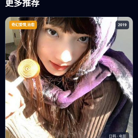
更多推荐
来!!阿
邦的
使徒
奇幻爱情,治愈
2019
爱神迎光来
日韩 · 电影