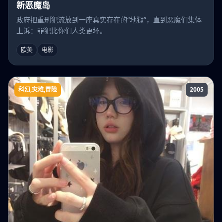
新恶魔岛
政府把重刑犯流放到一座真实存在的“地狱”，直到恶魔们集体
上诉：罪犯比你们人类更坏。
欧美
电影
科幻,灾难,冒险
2005
普利茅斯