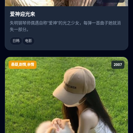
爱神迎光来
失明钢琴师偶遇自称“爱神”的光之少女，每弹一首曲子她就消
失一部分。
日韩
电影
悬疑,剧情,亲情
2007
阁楼的拉杰