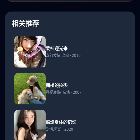
相关推荐
爱神
爱神迎光来
迎光
奇幻爱情,治愈 · 2019
来
阁楼
阁楼的拉杰
的拉
悬疑,剧情,亲情 · 2007
杰
燃烧
燃烧身体的记忆
身体
剧情,奇幻 · 2020
的记