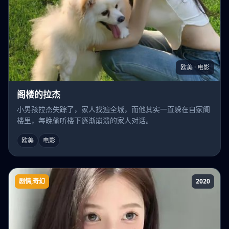
欧美 · 电影
阁楼的拉杰
小男孩拉杰失踪了，家人找遍全城，而他其实一直躲在自家阁
楼里，每晚偷听楼下逐渐崩溃的家人对话。
欧美
电影
剧情,奇幻
2020
燃烧身体的记忆