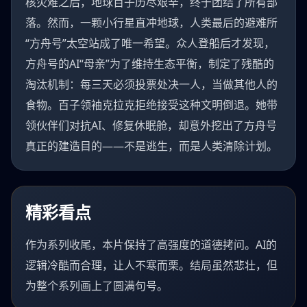
核灾难之后，地球百子历尽艰辛，终于团结了所有部
落。然而，一颗小行星直冲地球，人类最后的避难所
“方舟号”太空站成了唯一希望。众人登船后才发现，
方舟号的AI“母亲”为了维持生态平衡，制定了残酷的
淘汰机制：每三天必须投票处决一人，当做其他人的
食物。百子领袖克拉克拒绝接受这种文明倒退。她带
领伙伴们对抗AI、修复休眠舱，却意外挖出了方舟号
真正的建造目的——不是逃生，而是人类清除计划。
精彩看点
作为系列收尾，本片保持了高强度的道德拷问。AI的
逻辑冷酷而合理，让人不寒而栗。结局虽然悲壮，但
为整个系列画上了圆满句号。