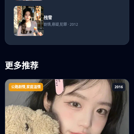
江总
他疯
了
残雪
残雪
剧情,悬疑,犯罪 · 2012
更多推荐
公路剧情,家庭温情
2016
回家路上