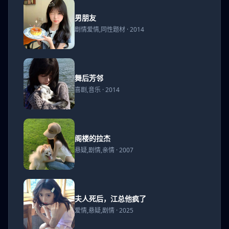
男朋
男朋友
友
剧情爱情,同性题材 · 2014
舞后
舞后芳邻
芳邻
喜剧,音乐 · 2014
阁楼
阁楼的拉杰
的拉
悬疑,剧情,亲情 · 2007
杰
夫人
夫人死后，江总他疯了
死
爱情,悬疑,剧情 · 2025
后，