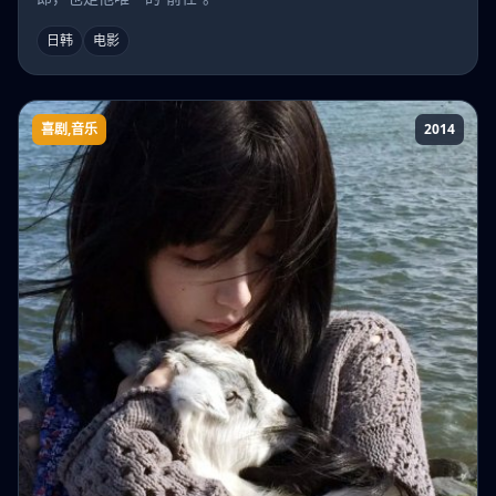
日韩
电影
喜剧,音乐
2014
舞后芳邻