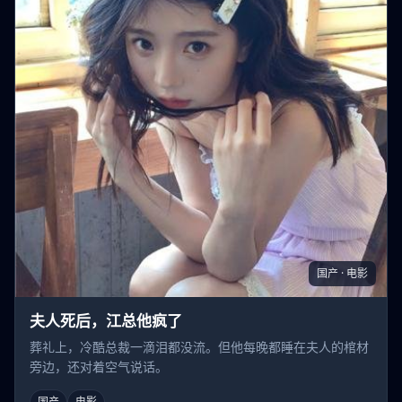
国产 · 电影
夫人死后，江总他疯了
葬礼上，冷酷总裁一滴泪都没流。但他每晚都睡在夫人的棺材
旁边，还对着空气说话。
国产
电影