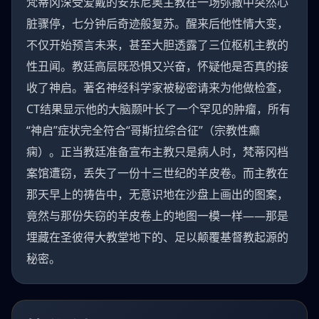
梵蒂冈深受爱戴的安东尼奥主教在一场弥撒中突然心
脏骤停，七分钟后奇迹般复苏。醒来后他性情大变，
不仅开始预言未来，甚至大胆透露了三位枢机主教的
性丑闻。教廷高层既恐惧又兴奋，怀疑他是否真的接
收了神启。著名神经科学家被秘密请来为他做检查，
CT结果显示他的大脑颞叶长了一个罕见的肿瘤，所有
“神启”症状完全符合“哥斯拉综合征”（宗教性癫
痫）。正当教廷准备宣布主教只是病人时，梵蒂冈档
案馆遭窃，丢失了一份十三世纪的羊皮卷。而主教在
那天早上的祷告中，无意识地在沙盘上画出的图案，
竟然与那份失窃的羊皮卷上的地图一模一样——那是
埋藏在圣彼得大教堂地下的、足以颠覆基督教起源的
秘密。