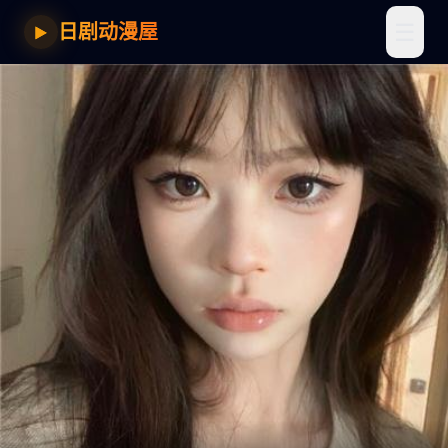
☰
日剧动漫屋
▶