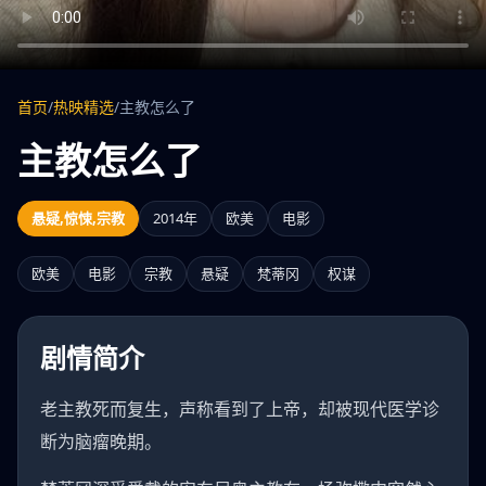
首页
/
热映精选
/
主教怎么了
主教怎么了
悬疑,惊悚,宗教
2014年
欧美
电影
欧美
电影
宗教
悬疑
梵蒂冈
权谋
剧情简介
老主教死而复生，声称看到了上帝，却被现代医学诊
断为脑瘤晚期。