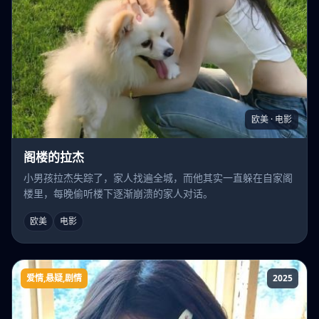
欧美 · 电影
阁楼的拉杰
小男孩拉杰失踪了，家人找遍全城，而他其实一直躲在自家阁
楼里，每晚偷听楼下逐渐崩溃的家人对话。
欧美
电影
爱情,悬疑,剧情
2025
夫人死后，江总他疯了