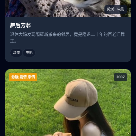
欧美 · 电影
舞后芳邻
退休大妈发现隔壁新搬来的邻居，竟是隐退二十年的百老汇舞
王。
欧美
电影
悬疑,剧情,亲情
2007
阁楼的拉杰