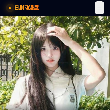
☰
日剧动漫屋
▶