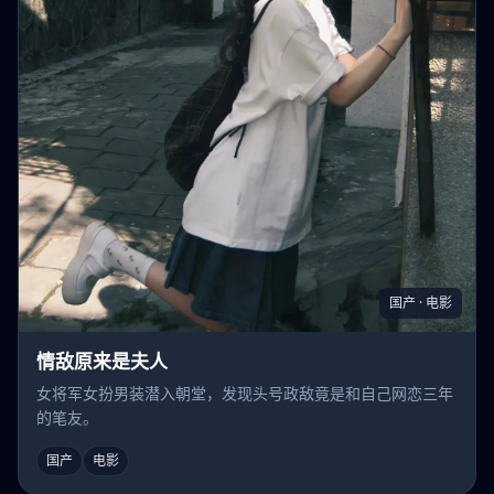
国产 · 电影
情敌原来是夫人
女将军女扮男装潜入朝堂，发现头号政敌竟是和自己网恋三年
的笔友。
国产
电影