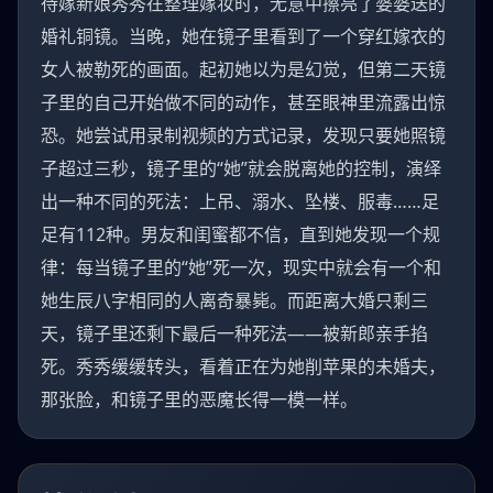
待嫁新娘秀秀在整理嫁妆时，无意中擦亮了婆婆送的
婚礼铜镜。当晚，她在镜子里看到了一个穿红嫁衣的
女人被勒死的画面。起初她以为是幻觉，但第二天镜
子里的自己开始做不同的动作，甚至眼神里流露出惊
恐。她尝试用录制视频的方式记录，发现只要她照镜
子超过三秒，镜子里的“她”就会脱离她的控制，演绎
出一种不同的死法：上吊、溺水、坠楼、服毒……足
足有112种。男友和闺蜜都不信，直到她发现一个规
律：每当镜子里的“她”死一次，现实中就会有一个和
她生辰八字相同的人离奇暴毙。而距离大婚只剩三
天，镜子里还剩下最后一种死法——被新郎亲手掐
死。秀秀缓缓转头，看着正在为她削苹果的未婚夫，
那张脸，和镜子里的恶魔长得一模一样。