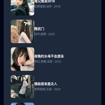
难兄
难兄难弟2018
难弟
犯罪喜剧,动作 · 2018
2018
精武
精武门
门
动作,剧情 · 2025
夜晚
夜晚的水母不会游泳
的水
奇幻,青春,治愈 · 2022
母不
会游
泳
情敌
情敌原来是夫人
原来
爱情喜剧,古装 · 2024
是夫
人