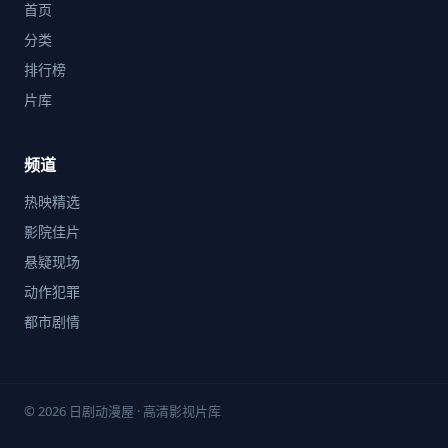
首页
分类
排行榜
片库
频道
热映精选
影院佳片
悬疑现场
动作犯罪
都市剧情
© 2026 日剧动漫屋 · 高清影视片库