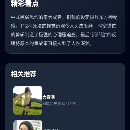
精彩看点
中式民俗恐怖的集大成者，铜镜的设定极具东方神秘
感。112种死法的视觉奇观令人头皮发麻，时空错位
的剪辑制造了极强的心理压迫感。最后“新郎脸”的反
转将原本的鬼故事直接拉到了人性深渊。
相关推荐
大春
大春潮
潮
剧情,历史,家庭 · 1995