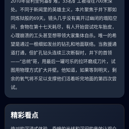
2010年智利圣何塞矿难，33名矿工被埋在700米深
处。不同于新闻里的英雄主义，本片聚焦于井下那如
同炼狱般的69天。镜头几乎没有离开过幽闭的塌陷空
间，食物在第十七天耗尽，有人开始尝试吃车胎皮，
心理崩溃的工头甚至想带领大家集体自杀。唯一的希
望是通过一根细如发丝的钻孔和地面联络。当救援通
道打通，但扩孔钻头连续三次断裂时，井下的首领
——“总统”哥，用最后一罐可乐的拉环磨成刀片，试
图用物理方式扩大井壁。他知道，如果等到明天，剩
余的氧气将不足以支撑他们活着听完地面的第四次尝
试。
精彩看点
绝对的沉浸式体验，昏暗的光线和沉闷的音效让观众