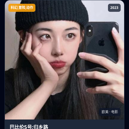
科幻,冒险,动作
2023
巴比伦5号:归乡路
欧美 · 电影
巴比伦5号:归乡路