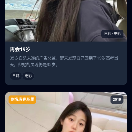
日韩 · 电影
再会19岁
35岁自杀未遂的广告总监，醒来发现自己回到了19岁高考当
天，但她的灵魂仍是35岁。
日韩
电影
剧情,青春,犯罪
2019
穷街公主