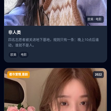
欧美 · 电影
非人类
四名志愿者被关进地下基地，规则只有一条：晚上10点后谁
动，谁就不是人。
欧美
电影
都市爱情,喜剧
2022
名门千金出逃