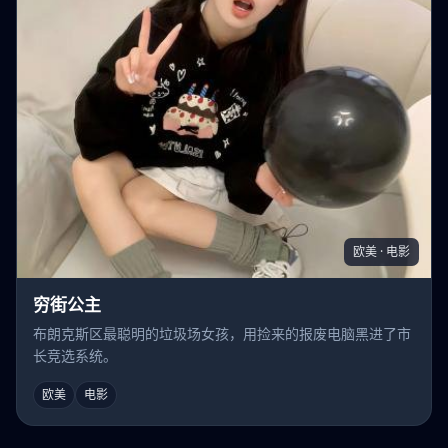
欧美 · 电影
穷街公主
布朗克斯区最聪明的垃圾场女孩，用捡来的报废电脑黑进了市
长竞选系统。
欧美
电影