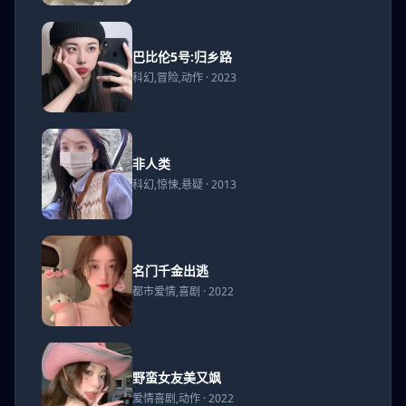
巴比
巴比伦5号:归乡路
伦5号:
科幻,冒险,动作 · 2023
归乡
路
非人
非人类
类
科幻,惊悚,悬疑 · 2013
名门
名门千金出逃
千金
都市爱情,喜剧 · 2022
出逃
野蛮
野蛮女友美又飒
女友
爱情喜剧,动作 · 2022