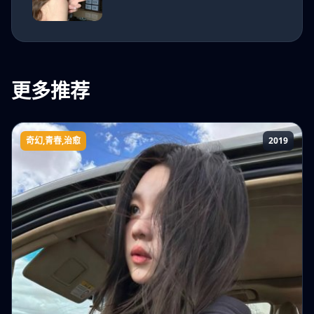
美又
飒
更多推荐
奇幻,青春,治愈
2019
再会19岁