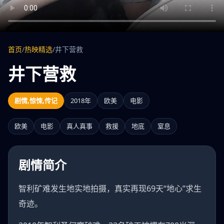
首页
/
热映精选
/
井下营救
井下营救
剧情,惊悚,传记
2018年
欧美
电影
欧美
电影
真人真事
救援
地底
窒息
剧情简介
智利矿难发生地实地拍摄，真实再现69天“地心”求生
奇迹。