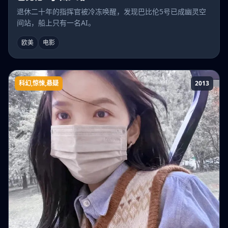
退休二十年的指挥官被冷冻唤醒，发现巴比伦5号已成幽灵空
间站，船上只有一名AI。
欧美
电影
科幻,惊悚,悬疑
2013
非人类