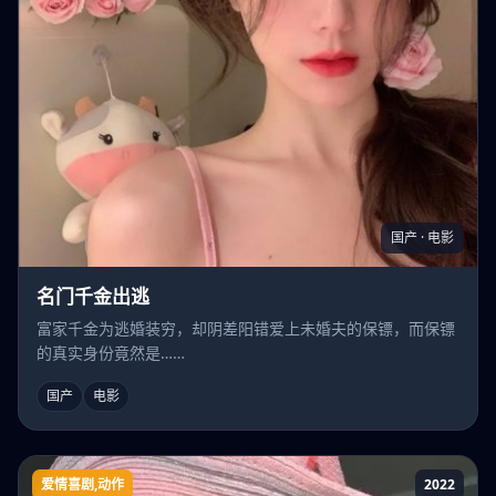
国产 · 电影
名门千金出逃
富家千金为逃婚装穷，却阴差阳错爱上未婚夫的保镖，而保镖
的真实身份竟然是……
国产
电影
爱情喜剧,动作
2022
野蛮女友美又飒