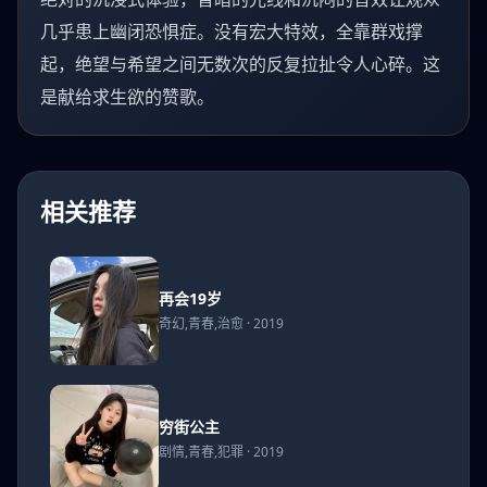
几乎患上幽闭恐惧症。没有宏大特效，全靠群戏撑
起，绝望与希望之间无数次的反复拉扯令人心碎。这
是献给求生欲的赞歌。
相关推荐
再会
再会19岁
19岁
奇幻,青春,治愈 · 2019
穷街
穷街公主
公主
剧情,青春,犯罪 · 2019