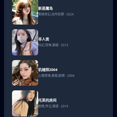
新恶
新恶魔岛
魔岛
黑暗奇幻,动作犯罪 · 2024
非人
非人类
类
科幻,惊悚,悬疑 · 2013
机械
机械师2004
师
心理惊悚,悬疑,剧情 · 2004
2004
托芙
托芙的房间
的房
剧情,传记,悬疑 · 2019
间