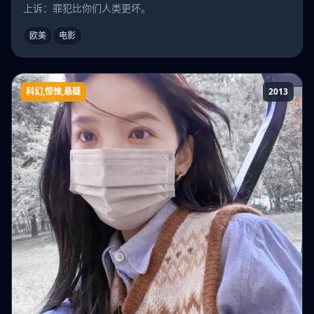
上诉：罪犯比你们人类更坏。
欧美
电影
科幻,惊悚,悬疑
2013
非人类