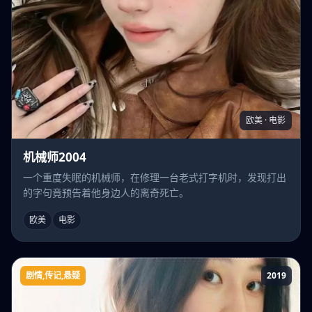
欧美 · 电影
机械师2004
一个重度失眠的机械师，在修理一台老式打字机时，发现打出
的字句竟预告着他身边人的离奇死亡。
欧美
电影
剧情,传记,悬疑
2019
托芙的房间