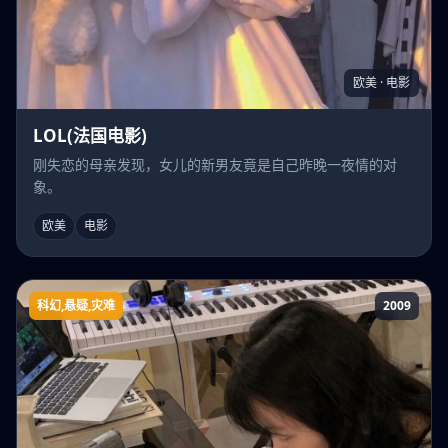
欧美 · 电影
LOL(法国电影)
刚失恋的母亲发现，女儿的新男友竟是自己昨晚一夜情的对
象。
欧美
电影
科幻,悬疑,灾难
2009
惊变