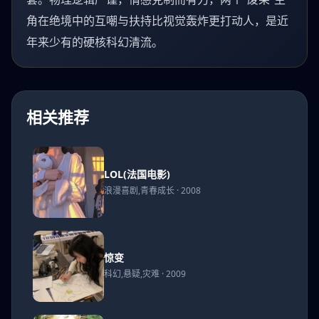
角在绝境中的互嘲与扶持比视觉轰炸更打动人，是近
年来少有的硬核科幻清流。
相关推荐
LOL(法
LOL(法国电影)
国电
浪漫喜剧,青春成长 · 2008
影)
惊变
惊变
科幻,悬疑,灾难 · 2009