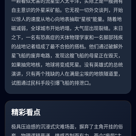
一颗看似无害的流星坠入太平洋，实际上是一艘拥有
自主意识的外星采矿船。它无视一切外交谈判，开始
以惊人的速度从地心向地表抽取“星核”能量。随着地
磁减弱，全球城市开始坍塌，大气层出现裂缝。末日
之下，一名有恐高症的天体物理学家和一名脚部残疾
的战地记者组成了最不合拍的搭档。他们通过破解外
星飞船的废弃电路，发现这艘飞船的母星正在毁灭，
如果抽完地核，地球将变成死星。没有英雄式的总统
演讲，只有两个残缺的人在满是尘埃的地铁隧道里，
试图通过民科手段引爆飞船的排泄口。
精彩看点
极具压迫感的沉浸式灾难场面，摒弃了主角开挂的俗
套。物理逻辑严谨，情感克制而有力，两个“废柴”主