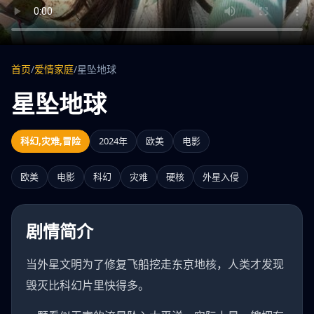
首页
/
爱情家庭
/
星坠地球
星坠地球
科幻,灾难,冒险
2024年
欧美
电影
欧美
电影
科幻
灾难
硬核
外星入侵
剧情简介
当外星文明为了修复飞船挖走东京地核，人类才发现
毁灭比科幻片里快得多。