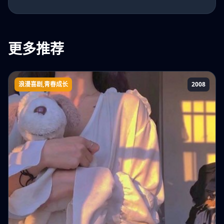
更多推荐
浪漫喜剧,青春成长
2008
LOL(法国电影)