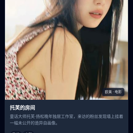
欧美 · 电影
托芙的房间
童话大师托芙·扬松晚年独居工作室，来访的粉丝发现墙上挂着
一幅未公开的诡异自画像。