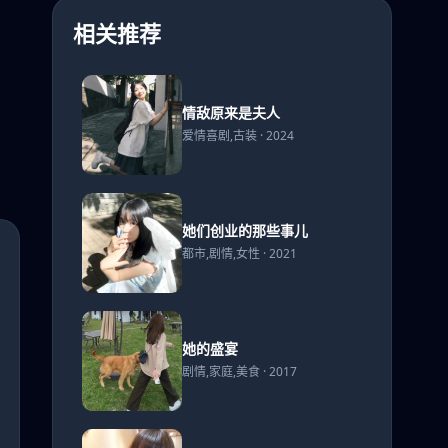
相关推荐
情敌
情敌原来是夫人
原来
爱情喜剧,古装 · 2024
是夫
人
她们
她们创业的那些事儿
创业
都市,剧情,女性 · 2021
的那
些事
儿
她的
她的盛宴
盛宴
剧情,家庭,美食 · 2017