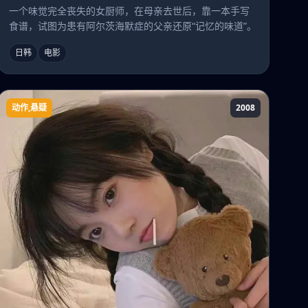
一个味觉完全丧失的女厨师，在母亲去世后，靠一本手写
食谱，试图为患有阿尔茨海默症的父亲还原“记忆的味道”。
日韩
电影
动作,悬疑
2008
总统特务