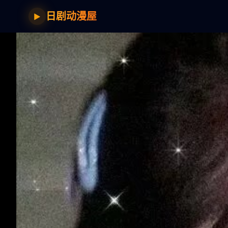
日剧动漫屋
▶