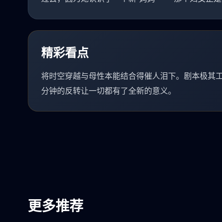
精彩看点
将时空穿越与母性本能结合得催人泪下。剧本极其
分钟的反转让一切都有了全新的意义。
更多推荐