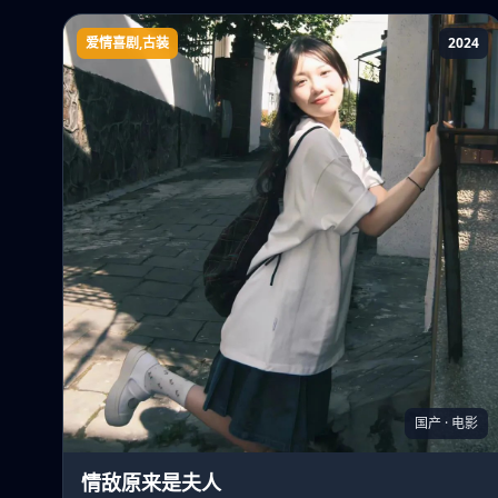
爱情喜剧,古装
2024
情敌原来是夫人
国产 · 电影
情敌原来是夫人