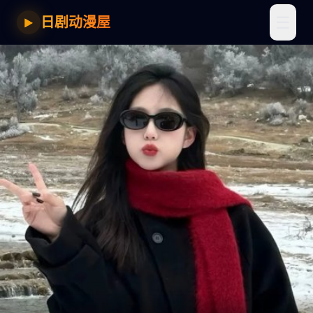
☰
日剧动漫屋
▶