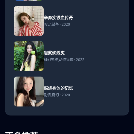
辛弃
辛弃疾铁血传奇
疾铁
历史,战争 · 2020
血传
奇
岩浆
岩浆蜘蛛灾
蜘蛛
科幻灾难,动作惊悚 · 2022
灾
燃烧
燃烧身体的记忆
身体
剧情,奇幻 · 2020
的记
忆