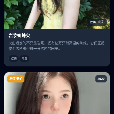
欧美 · 电影
岩浆蜘蛛灾
火山喷发的不只是岩浆，还有亿万只耐高温的蜘蛛，它们正把
整个洛杉矶织进一张沸腾的网里。
欧美
电影
剧情,奇幻
2020
燃烧身体的记忆