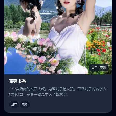
国产 · 电影
啼笑书香
一个卖猪肉的文盲大叔，为帮儿子追女孩，顶替儿子的名字去
参加科举，结果一路高中入了翰林院。
国产
电影