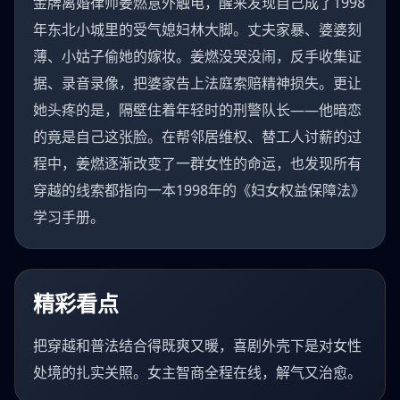
金牌离婚律师姜燃意外触电，醒来发现自己成了1998
年东北小城里的受气媳妇林大脚。丈夫家暴、婆婆刻
薄、小姑子偷她的嫁妆。姜燃没哭没闹，反手收集证
据、录音录像，把婆家告上法庭索赔精神损失。更让
她头疼的是，隔壁住着年轻时的刑警队长——他暗恋
的竟是自己这张脸。在帮邻居维权、替工人讨薪的过
程中，姜燃逐渐改变了一群女性的命运，也发现所有
穿越的线索都指向一本1998年的《妇女权益保障法》
学习手册。
精彩看点
把穿越和普法结合得既爽又暖，喜剧外壳下是对女性
处境的扎实关照。女主智商全程在线，解气又治愈。