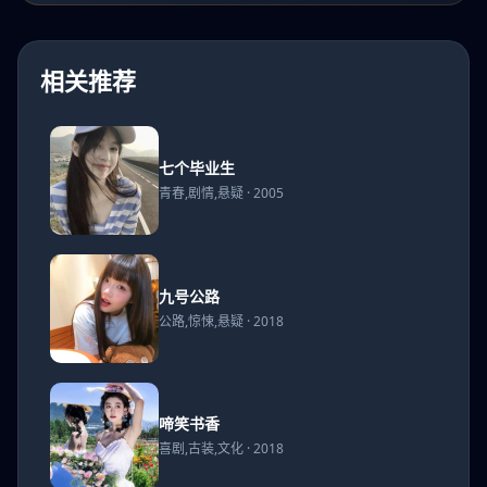
相关推荐
七个
七个毕业生
毕业
青春,剧情,悬疑 · 2005
生
九号
九号公路
公路
公路,惊悚,悬疑 · 2018
啼笑
啼笑书香
书香
喜剧,古装,文化 · 2018