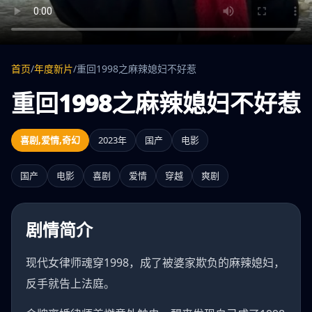
首页
/
年度新片
/
重回1998之麻辣媳妇不好惹
重回1998之麻辣媳妇不好惹
喜剧,爱情,奇幻
2023年
国产
电影
国产
电影
喜剧
爱情
穿越
爽剧
剧情简介
现代女律师魂穿1998，成了被婆家欺负的麻辣媳妇，
反手就告上法庭。