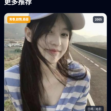
更多推荐
青春,剧情,悬疑
2005
七个毕业生
日韩 · 电影