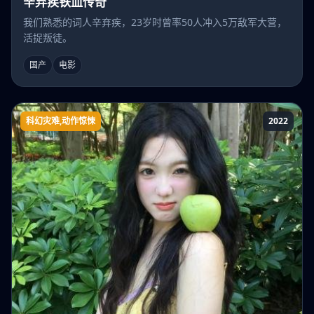
辛弃疾铁血传奇
我们熟悉的词人辛弃疾，23岁时曾率50人冲入5万敌军大营，
活捉叛徒。
国产
电影
科幻灾难,动作惊悚
2022
岩浆蜘蛛灾