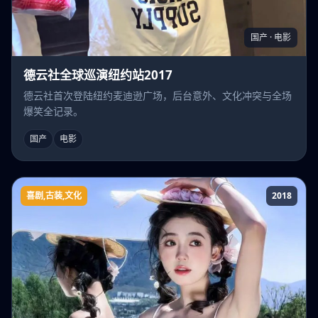
国产 · 电影
德云社全球巡演纽约站2017
德云社首次登陆纽约麦迪逊广场，后台意外、文化冲突与全场
爆笑全记录。
国产
电影
喜剧,古装,文化
2018
啼笑书香