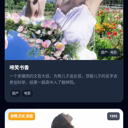
国产 · 电影
啼笑书香
一个卖猪肉的文盲大叔，为帮儿子追女孩，顶替儿子的名字去
参加科举，结果一路高中入了翰林院。
国产
电影
剧情,历史,家庭
1995
大春潮