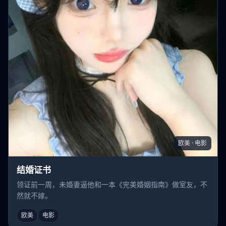
欧美 · 电影
结婚证书
领证前一周，未婚妻逼他和一本《完美婚姻指南》做室友，不
然就不嫁。
欧美
电影