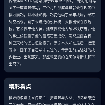
传奇建筑大师路易斯·康宁晚年患上怪病：他每用铅笔
画下一座建筑速写，三个月后那座建筑就会在现实中
拔地而起，且地址随机。起初他画了童年故居，老宅
凭空出现；画了未建成的设计稿，大楼出现在撒哈
拉。艺术界奉他为神，建筑界视他为破坏秩序者。他
的学生偷偷量了他的铅笔石墨成分，发现里面含有一
种已灭绝的远古植物孢子。康宁本人却在最后一幅速
写中，画下了自己从未去过的、母亲生前描述过的故
乡教堂。出殡那天，那座教堂真的在阿尔卑斯山脚下
出现了。
精彩看点
极致的浪漫主义传记片，把建筑与乡愁、记忆与奇迹
完美融合。每一帧都像一幅建筑画作，结尾让人久久