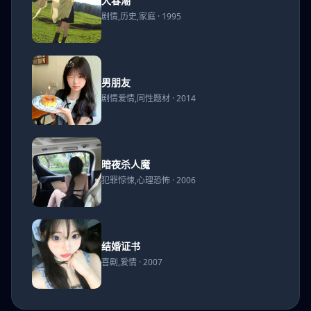
大春潮
潮
剧情,历史,家庭 · 1995
男朋
男朋友
友
剧情爱情,同性题材 · 2014
暗夜
暗夜杀人魔
杀人
犯罪惊悚,心理恐怖 · 2006
魔
结婚
结婚证书
证书
喜剧,爱情 · 2007