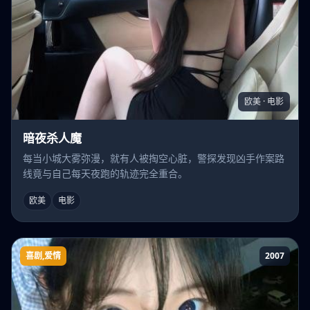
欧美 · 电影
暗夜杀人魔
每当小城大雾弥漫，就有人被掏空心脏，警探发现凶手作案路
线竟与自己每天夜跑的轨迹完全重合。
欧美
电影
喜剧,爱情
2007
结婚证书