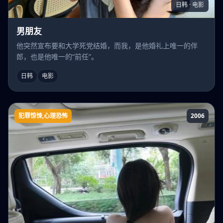
日韩 · 电影
男朋友
他突然宣布要和大学死党结婚，而我，是他婚礼上唯一的伴
郎，也是他唯一的“前任”。
日韩
电影
犯罪惊悚,心理恐怖
2006
暗夜杀人魔