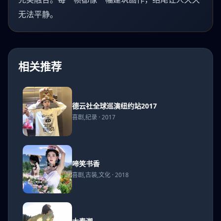
无法平静。
相关推荐
德云
德云社全球巡演纽约站2017
社全
喜剧,纪录 · 2017
球巡
演纽
约站
2017
啼笑
啼笑书香
书香
喜剧,古装,文化 · 2018
大春