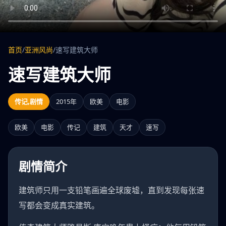
首页
/
亚洲风尚
/
速写建筑大师
速写建筑大师
传记,剧情
2015年
欧美
电影
欧美
电影
传记
建筑
天才
速写
剧情简介
建筑师只用一支铅笔画遍全球废墟，直到发现每张速
写都会变成真实建筑。